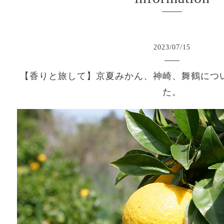
2023
/
07
/
15
【香りと旅して】京夏みかん、神崎、舞鶴につ
た。